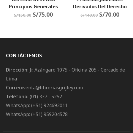
Principios Generales
Derivados Del Derecho
S/
75.00
De Familia
S/
70.00
S/
150.00
S/
140.00
CONTÁCTENOS
Dirección:
Jr. Azángaro 1075 - Oficina 205 - Cercado de
Lima
Correo:
venta@libreriasgrijley.com
Teléfono:
(01) 337 - 5252
WhatsApp: (+51) 924692011
WhatsApp: (+51) 959204578