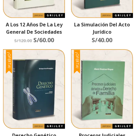
A Los 12 Años De La Ley
La Simulación Del Acto
General De Sociedades
Jurídico
S/
60.00
S/
40.00
S/
120.00
¡OFERTA!
¡OFERTA!
Derecho Genético
Procesos Judiciales