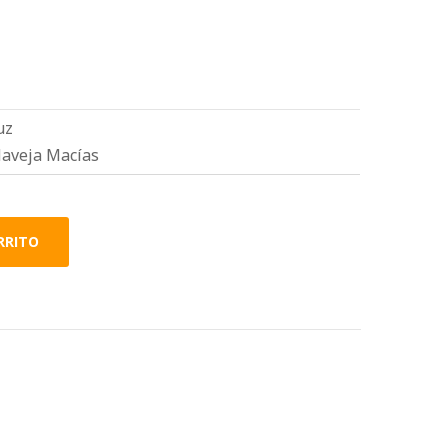
uz
Naveja Macías
RRITO