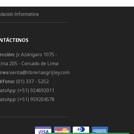
slación Informativa
NTÁCTENOS
ección:
Jr. Azángaro 1075 -
cina 205 - Cercado de Lima
reo:
venta@libreriasgrijley.com
éfono:
(01) 337 - 5252
tsApp: (+51) 924692011
tsApp: (+51) 959204578