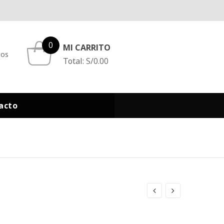
0
MI CARRITO
eos
Total:
S/
0.00
acto