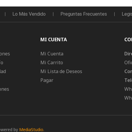
Lo Más Vendido
Preguntas Frecuentes
Legi
MI CUENTA
CO
iones
Mi Cuenta
Dir
ío
Mi Carrito
Ofi
dad
Mi Lista de Deseos
Cor
Pagar
Tel
ones
Wha
Wha
owered by
MediaStudio.