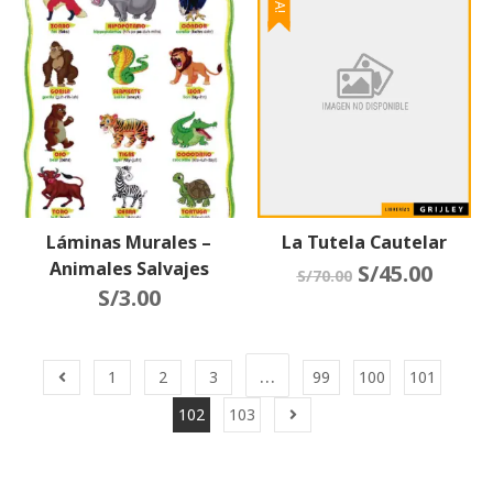
Láminas Murales –
La Tutela Cautelar
Animales Salvajes
S/
45.00
S/
70.00
S/
3.00
…
1
2
3
99
100
101
102
103