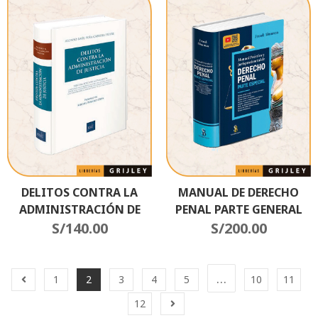
DELITOS CONTRA LA
MANUAL DE DERECHO
ADMINISTRACIÓN DE
PENAL PARTE GENERAL
S/
JUSTICIA
140.00
S/
200.00
2025
…
1
2
3
4
5
10
11
12