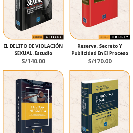
EL DELITO DE VIOLACIÓN
Reserva, Secreto Y
SEXUAL. Estudio
Publicidad En El Proceso
Dogmatico Bàsico De Los
S/
140.00
S/
Penal
170.00
DELITOS CONTRA LA
LIBERTAD SEXUAL