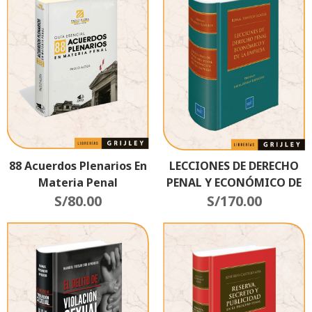
Por La Ley N.º 31307
88 Acuerdos Plenarios En
LECCIONES DE DERECHO
Materia Penal
PENAL Y ECONÓMICO DE
S/
80.00
LA EMPRESA
S/
170.00