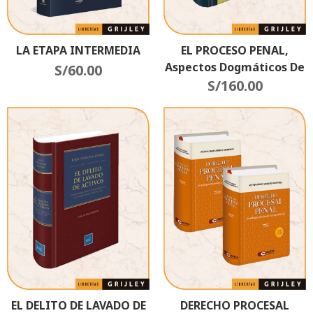
LA ETAPA INTERMEDIA
EL PROCESO PENAL,
Aspectos Dogmáticos De
S/
60.00
La Prisión Preventiva,
S/
160.00
Imparcialidad Y
Objetividad, La Prueba
De Oﬁcio, La
Investigación
Preparatoria Y La
Igualdad De Armas | Una
Revisión Desde La
Doctrina Y Su Praxis
EL DELITO DE LAVADO DE
DERECHO PROCESAL