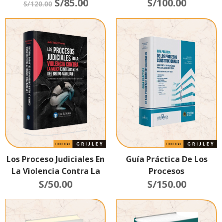
Grupo Familiar
S/
85.00
Violencia Contra Las
S/
100.00
S/
120.00
Mujeres Y Los
Integrantes Del Grupo
Familiar
Los Proceso Judiciales En
Guía Práctica De Los
La Violencia Contra La
Procesos
Mujer E Integrantes Del
S/
50.00
Constitucionales –
S/
150.00
Grupo Familiar
Conforme Al Nuevo
Código Procesal
Constitucional Aprobado