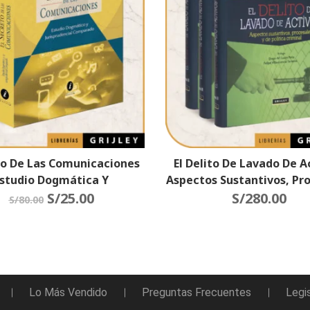
o De Las Comunicaciones
El Delito De Lavado De A
studio Dogmática Y
Aspectos Sustantivos, Pr
isprudencia Comparado
S/
25.00
Y De Política Criminal (3
S/
280.00
S/
80.00
Lo Más Vendido
Preguntas Frecuentes
Legi