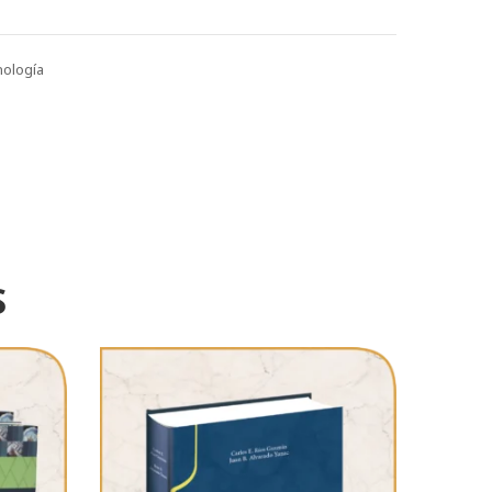
nología
S