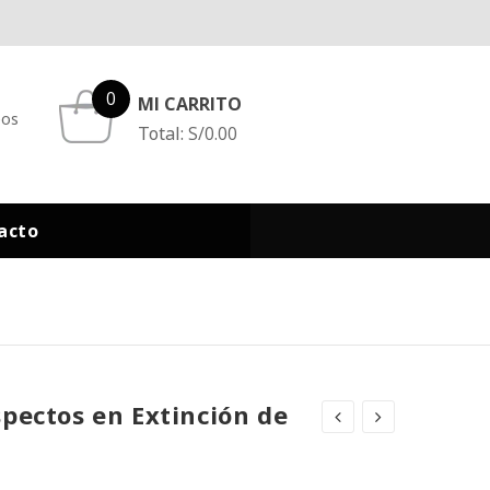
0
MI CARRITO
eos
Total:
S/
0.00
acto
spectos en Extinción de