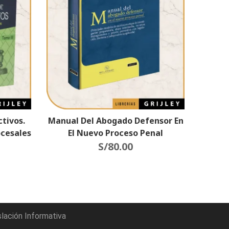
ctivos.
Manual Del Abogado Defensor En
ocesales
El Nuevo Proceso Penal
 Tomos)
S/
80.00
slación Informativa