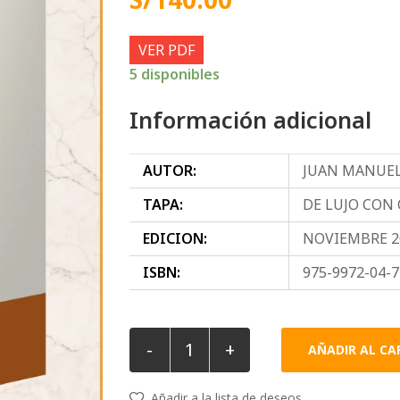
VER PDF
5 disponibles
Información adicional
AUTOR:
JUAN MANUEL
TAPA:
DE LUJO CON
EDICION:
NOVIEMBRE 2
ISBN:
975-9972-04-7
-
+
AÑADIR AL CA
Añadir a la lista de deseos