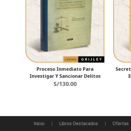
Proceso Inmediato Para
Secret
Investigar Y Sancionar Delitos
E
Flagrantes Como Respuesta De
S/
130.00
Jur
La Criminalidad
Inicio
Libros Destacados
Ofertas