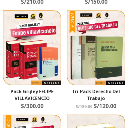
S/
210.00
S/
150.00
¡OFERTA!
Pack Grijley FELIPE
Tri-Pack Derecho Del
VILLAVICENCIO
Trabajo
S/
300.00
S/
120.00
S/
180.00
¡OFERTA!